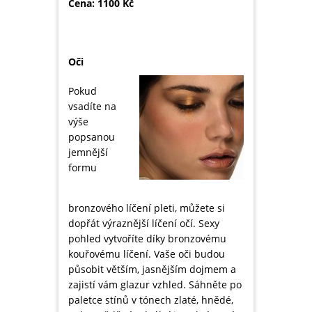
Cena: 1100
Kč
Oči
Pokud
vsadíte na
výše
popsanou
jemnější
formu
bronzového líčení pleti, můžete si
dopřát výraznější líčení očí. Sexy
pohled vytvoříte díky bronzovému
kouřovému líčení. Vaše oči budou
působit větším, jasnějším dojmem a
zajistí vám glazur vzhled. Sáhněte po
paletce stínů v tónech zlaté, hnědé,