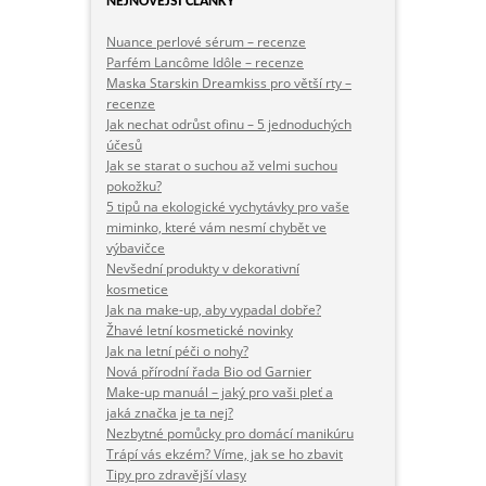
NEJNOVĚJŠÍ ČLÁNKY
Nuance perlové sérum – recenze
Parfém Lancôme Idôle – recenze
Maska Starskin Dreamkiss pro větší rty –
recenze
Jak nechat odrůst ofinu – 5 jednoduchých
účesů
Jak se starat o suchou až velmi suchou
pokožku?
5 tipů na ekologické vychytávky pro vaše
miminko, které vám nesmí chybět ve
výbavičce
Nevšední produkty v dekorativní
kosmetice
Jak na make-up, aby vypadal dobře?
Žhavé letní kosmetické novinky
Jak na letní péči o nohy?
Nová přírodní řada Bio od Garnier
Make-up manuál – jaký pro vaši pleť a
jaká značka je ta nej?
Nezbytné pomůcky pro domácí manikúru
Trápí vás ekzém? Víme, jak se ho zbavit
Tipy pro zdravější vlasy