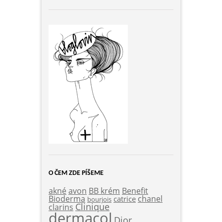
O ČEM ZDE PÍŠEME
akné
Benefit
avon
BB krém
Bioderma
chanel
catrice
bourjois
Clinique
clarins
dermacol
Dior