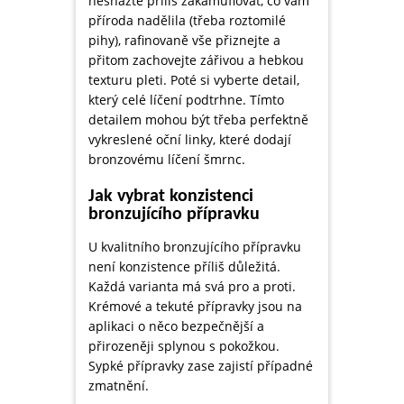
nesnažte příliš zakamuflovat, co vám
příroda nadělila (třeba roztomilé
pihy), rafinovaně vše přiznejte a
přitom zachovejte zářivou a hebkou
texturu pleti. Poté si vyberte detail,
který celé líčení podtrhne. Tímto
detailem mohou být třeba perfektně
vykreslené oční linky, které dodají
bronzovému líčení šmrnc.
Jak vybrat konzistenci
bronzujícího přípravku
U kvalitního bronzujícího přípravku
není konzistence příliš důležitá.
Každá varianta má svá pro a proti.
Krémové a tekuté přípravky jsou na
aplikaci o něco bezpečnější a
přirozeněji splynou s pokožkou.
Sypké přípravky zase zajistí případné
zmatnění.