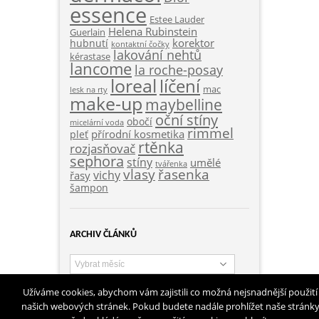
essence
Estee Lauder
Helena Rubinstein
Guerlain
korektor
hubnutí
kontaktní čočky
lakování nehtů
kérastase
lancome
la roche-posay
loreal
líčení
mac
lesk na rty
make-up
maybelline
oční stíny
obočí
micelární voda
rimmel
přírodní kosmetika
pleť
rtěnka
rozjasňovač
sephora
stíny
umělé
tvářenka
vlasy
řasenka
vichy
řasy
šampon
ARCHIV ČLÁNKŮ
Archiv
článků
Užíváme cookies, abychom vám zajistili co možná nejsnadnější použití
našich webových stránek. Pokud budete nadále prohlížet naše stránk