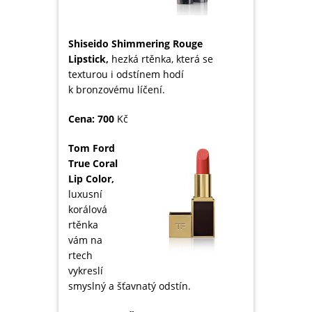
Shiseido
Shimmering Rouge
Lipstick,
hezká rtěnka, která se
texturou i odstínem hodí
k bronzovému líčení.
Cena: 700
Kč
Tom Ford
True Coral
Lip Color,
luxusní
korálová
rtěnka
vám na
rtech
vykreslí
smyslný a šťavnatý odstín.