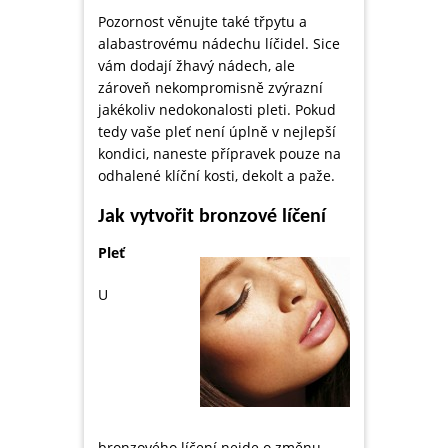
Pozornost věnujte také třpytu a
alabastrovému nádechu líčidel. Sice
vám dodají žhavý nádech, ale
zároveň nekompromisně zvýrazní
jakékoliv nedokonalosti pleti. Pokud
tedy vaše pleť není úplně v nejlepší
kondici, naneste přípravek pouze na
odhalené klíční kosti, dekolt a paže.
Jak vytvořit bronzové líčení
Pleť
U
bronzového líčení nejde o změnu