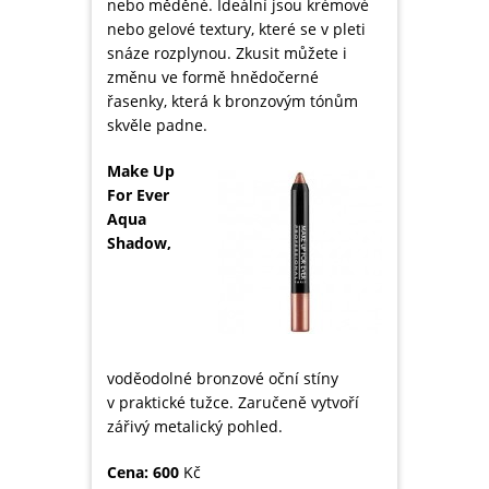
nebo měděné. Ideální jsou krémové
nebo gelové textury, které se v pleti
snáze rozplynou. Zkusit můžete i
změnu ve formě hnědočerné
řasenky, která k bronzovým tónům
skvěle padne.
Make Up
For Ever
Aqua
Shadow,
voděodolné bronzové oční stíny
v praktické tužce. Zaručeně vytvoří
zářivý metalický pohled.
Cena: 600
Kč