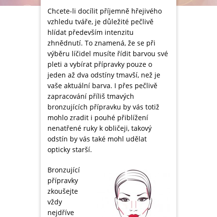
Chcete-li docílit příjemně hřejivého
vzhledu tváře, je důležité pečlivě
hlídat především intenzitu
zhnědnutí. To znamená, že se při
výběru líčidel musíte řídit barvou své
pleti a vybírat přípravky pouze o
jeden až dva odstíny tmavší, než je
vaše aktuální barva. I přes pečlivě
zapracování příliš tmavých
bronzujících přípravku by vás totiž
mohlo zradit i pouhé přiblížení
nenatřené ruky k obličeji, takový
odstín by vás také mohl udělat
opticky starší.
Bronzující
přípravky
zkoušejte
vždy
nejdříve