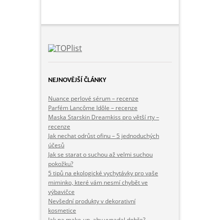
NEJNOVĚJŠÍ ČLÁNKY
Nuance perlové sérum – recenze
Parfém Lancôme Idôle – recenze
Maska Starskin Dreamkiss pro větší rty –
recenze
Jak nechat odrůst ofinu – 5 jednoduchých
účesů
Jak se starat o suchou až velmi suchou
pokožku?
5 tipů na ekologické vychytávky pro vaše
miminko, které vám nesmí chybět ve
výbavičce
Nevšední produkty v dekorativní
kosmetice
Jak na make-up, aby vypadal dobře?