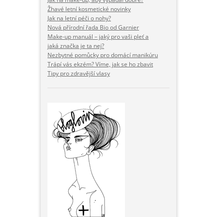
Žhavé letní kosmetické novinky
Jak na letní péči o nohy?
Nová přírodní řada Bio od Garnier
Make-up manuál – jaký pro vaši pleť a
jaká značka je ta nej?
Nezbytné pomůcky pro domácí manikúru
Trápí vás ekzém? Víme, jak se ho zbavit
Tipy pro zdravější vlasy