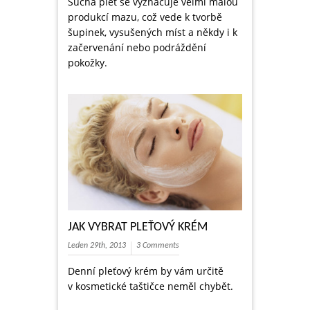
Suchá pleť se vyznačuje velmi malou
produkcí mazu, což vede k tvorbě
šupinek, vysušených míst a někdy i k
začervenání nebo podráždění
pokožky.
JAK VYBRAT PLEŤOVÝ KRÉM
Leden 29th, 2013
3 Comments
Denní pleťový krém by vám určitě
v kosmetické taštičce neměl chybět.