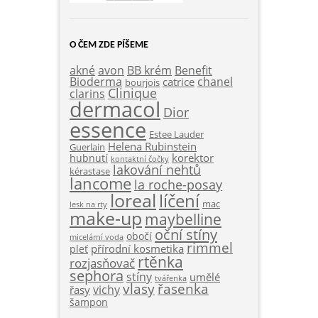
O ČEM ZDE PÍŠEME
akné
Benefit
avon
BB krém
Bioderma
chanel
catrice
bourjois
Clinique
clarins
dermacol
Dior
essence
Estee Lauder
Helena Rubinstein
Guerlain
korektor
hubnutí
kontaktní čočky
lakování nehtů
kérastase
lancome
la roche-posay
loreal
líčení
mac
lesk na rty
make-up
maybelline
oční stíny
obočí
micelární voda
rimmel
přírodní kosmetika
pleť
rtěnka
rozjasňovač
sephora
stíny
umělé
tvářenka
vlasy
řasenka
vichy
řasy
šampon