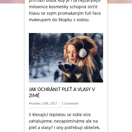
přichází doba, kdy je i ta nejzarytější
milovnice kosmetiky schopná strčit
hlavu se svým promakaným full face
makeupem do škopku s vodou.
JAK OCHRÁNIT PLEŤ A VLASY V
ZIMĚ
Prosinec 15th, 2017
1 Comment
S klesající teplotou se stále více
zahalujeme, nezapomínáme ale na
pleť a vlasy? I ony potřebují obleček,