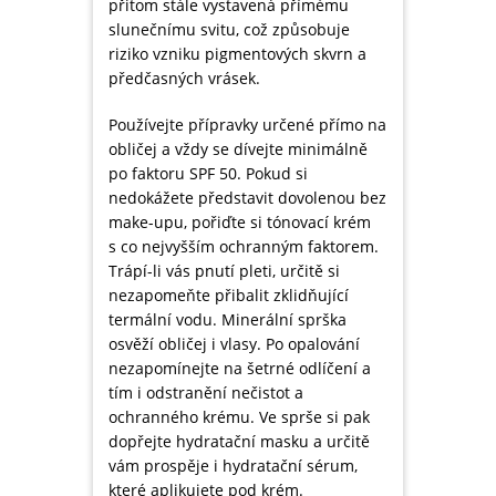
přitom stále vystavená přímému
slunečnímu svitu, což způsobuje
riziko vzniku pigmentových skvrn a
předčasných vrásek.
Používejte přípravky určené přímo na
obličej a vždy se dívejte minimálně
po faktoru SPF 50. Pokud si
nedokážete představit dovolenou bez
make-upu, pořiďte si tónovací krém
s co nejvyšším ochranným faktorem.
Trápí-li vás pnutí pleti, určitě si
nezapomeňte přibalit zklidňující
termální vodu. Minerální sprška
osvěží obličej i vlasy. Po opalování
nezapomínejte na šetrné odlíčení a
tím i odstranění nečistot a
ochranného krému. Ve sprše si pak
dopřejte hydratační masku a určitě
vám prospěje i hydratační sérum,
které aplikujete pod krém.