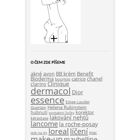
O ČEM ZDE PÍŠEME
akné
Benefit
avon
BB krém
Bioderma
chanel
catrice
bourjois
Clinique
clarins
dermacol
Dior
essence
Estee Lauder
Helena Rubinstein
Guerlain
korektor
hubnutí
kontaktní čočky
lakování nehtů
kérastase
lancome
la roche-posay
loreal
líčení
mac
lesk na rty
make-up
maybelline