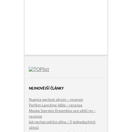
NEJNOVĚJŠÍ ČLÁNKY
Nuance perlové sérum – recenze
Parfém Lancôme Idôle – recenze
Maska Starskin Dreamkiss pro větší rty –
recenze
Jak nechat odrůst ofinu – 5 jednoduchých
účesů