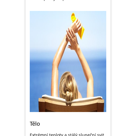
Tělo
Extrémní teploty a stálý sluneční svit