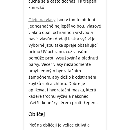
cuchá se a často dochází i k třepení
konečků.
Oleje na vlasy
jsou v tomto období
jednoznačně nejlepší volbou. Vlasové
vlákno obalí ochrannou vrstvou a
navíc vlasům dodají lesk a vyživí je.
Výborné jsou také spreje obsahující
přímo UV ochranu, což vlasům
pomůže proti vysušování a blednutí
barvy. Večer vlasy nezapomeňte
umýt jemným hydratačním
šampónem, aby došlo k odstranění
zbytků soli a chlóru. Dobré je
aplikovat i hydratační masku, která
kadeře trochu vyživí a nakonec
ošetřit konečky sérem proti třepení.
Obličej
Pleť na obličeji je velice citlivá a