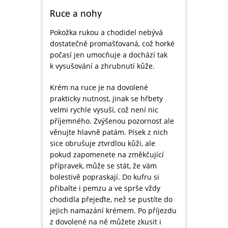
Ruce a nohy
Pokožka rukou a chodidel nebývá
dostatečně promašťovaná, což horké
počasí jen umocňuje a dochází tak
k vysušování a zhrubnutí kůže.
Krém na ruce je na dovolené
prakticky nutnost, jinak se hřbety
velmi rychle vysuší, což není nic
příjemného. Zvýšenou pozornost ale
věnujte hlavně patám. Písek z nich
sice obrušuje ztvrdlou kůži, ale
pokud zapomenete na změkčující
přípravek, může se stát, že vám
bolestivě popraskají. Do kufru si
přibalte i pemzu a ve sprše vždy
chodidla přejeďte, než se pustíte do
jejich namazání krémem. Po příjezdu
z dovolené na ně můžete zkusit i