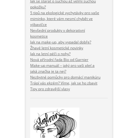
Jak se starat o suchou až velmi suchou
pokožku?
5 tipů na ekologické vychytávky pro vaše
miminko, které vám nesmí chybět ve
výbavičce
Nevšední produkty v dekorativní
kosmetice
Jak na make-up, aby vypadal dobře?
Žhavé letní kosmetické novinky
Jak na letní péči o nohy?
Nová přírodní řada Bio od Garnier
Make-up manuál – jaký pro vaši pleť a
jaká značka je ta nej?
Nezbytné pomůcky pro domácí manikúru
Trápí vás ekzém? Víme, jak se ho zbavit
Tipy pro zdravější vlasy