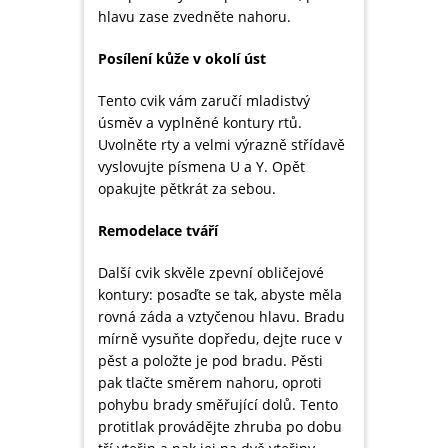
hlavu zase zvedněte nahoru.
Posílení kůže v okolí úst
Tento cvik vám zaručí mladistvý
úsměv a vyplněné kontury rtů.
Uvolněte rty a velmi výrazně střídavě
vyslovujte písmena U a Y. Opět
opakujte pětkrát za sebou.
Remodelace tváří
Další cvik skvěle zpevní obličejové
kontury: posaďte se tak, abyste měla
rovná záda a vztyčenou hlavu. Bradu
mírně vysuňte dopředu, dejte ruce v
pěst a položte je pod bradu. Pěsti
pak tlačte směrem nahoru, oproti
pohybu brady směřující dolů. Tento
protitlak provádějte zhruba po dobu