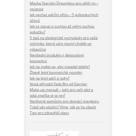
Maska Starskin Dreamkiss pro větší rty –
recenze
Jak nechat odrůst ofinu – 5 jednoduchých
účesů
Jak se starat o suchou až velmi suchou
pokožku?
5 tipů na ekologické vychytávky pro vaše
miminko, které vám nesmí chybět ve
výbavičce
Nevšední produkty v dekorativní
kosmetice
Jak na make-up, aby vypadal dobře?
Žhavé letní kosmetické novinky
Jak na letní péči o nohy?
Nová přírodní řada Bio od Garnier
Make-up manuál – jaký pro vaši pleť a
jaká značka je ta nej?
Nezbytné pomůcky pro domácí manikúru
Trápí vás ekzém? Víme, jak se ho zbavit
Tipy pro zdravější vlasy