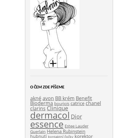
O ČEM ZDE PÍŠEME
akné
Benefit
avon
BB krém
Bioderma
chanel
catrice
bourjois
Clinique
clarins
dermacol
Dior
essence
Estee Lauder
Helena Rubinstein
Guerlain
korektor
hubnutí
kontaktní čočky