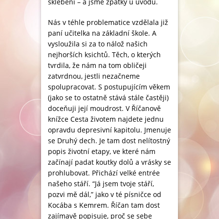
šklebení – a jsme zpátky u úvodu.
Nás v téhle problematice vzdělala již
paní učitelka na základní škole. A
vysloužila si za to nálož našich
nejhorších ksichtů. Těch, o kterých
tvrdila, že nám na tom obličeji
zatvrdnou, jestli nezačneme
spolupracovat. S postupujícím věkem
(jako se to ostatně stává stále častěji)
doceňuji její moudrost. V Říčanově
knížce Cesta životem najdete jednu
opravdu depresivní kapitolu. Jmenuje
se Druhý dech. Je tam dost nelítostný
popis životní etapy, ve které nám
začínají padat koutky dolů a vrásky se
prohlubovat. Přichází velké entrée
našeho stáří. “Já jsem tvoje stáří,
pozvi mě dál,” jako v té písničce od
Kocába s Kemrem. Říčan tam dost
zajímavě popisuje, proč se sebe