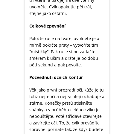
tří vteřin a pak jej na dvě vteřiny
uvolněte. Cvik opakujte pětkrát,
stejně jako ostatní.
Celkové zpevnění
Položte ruce na tváře, uvolněte je a
mírně pokrčte prsty – vytvoříte tím
“mističky”. Pak ruce silou zatlačte
směrem k uším a držte je po dobu
pěti sekund a pak povolte.
Pozvednutí očních kontur
Věk jako první prozradí oči, kůže je tu
totiž nejtenčí a nejrychleji ochabuje a
stárne. Konečky prstů stiskněte
spánky a v průběhu celého cviku je
nepouštějte. Poté střídavě otevírejte
a zavírejte oči. To, že cvik provádíte
správně, poznáte tak, že když budete