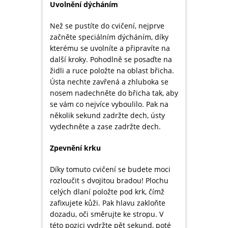
Uvolnění dýcháním
Než se pustíte do cvičení, nejprve
začněte speciálním dýcháním, díky
kterému se uvolníte a připravíte na
další kroky. Pohodlně se posaďte na
židli a ruce položte na oblast břicha.
Ústa nechte zavřená a zhluboka se
nosem nadechněte do břicha tak, aby
se vám co nejvíce vyboulilo. Pak na
několik sekund zadržte dech, ústy
vydechněte a zase zadržte dech.
Zpevnění krku
Díky tomuto cvičení se budete moci
rozloučit s dvojitou bradou! Plochu
celých dlaní položte pod krk, čímž
zafixujete kůži. Pak hlavu zakloňte
dozadu, oči směrujte ke stropu. V
této pozici vydržte pět sekund, poté