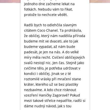
jednoho dne začneme lekat na
fotkách. Nebudu vám to říkat,
protože to nechcete vědět.
Radši bych to odlehčila slavným
citátem Coco Chanel. Ta prohlásila,
že obličej, který nám nadělila příroda
budeme mít ve dvaceti, ale to jak
budeme vypadat, až nám bude
padesát, je jen na nás. A do velké
míry měla recht. Cvičení obličejových
svalů nestojí nic. Jen čas. Stejně jako
cvičíme tělo, je potřeba udržovat v
kondici i obličej. Jinak se z té
roztomilé vrásky při mračení stane
kráter, kterého už se bez plastiky
nezbavíme. A kdo chce risknout
vzezření Haničky Zagorové? Pokud
mezi takové střelce nepatříte, radši si
dáme nudný návod, jak s tou