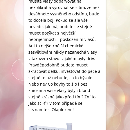
musíte vlasy odbarvovat na
několikrát a vyrovnat se s tím, že než
dosáhnete vysněného odstínu, bude
to docela boj. Pokud se ale vše
povede, jak má, budete se stejně
muset potýkat s největší
nepříjemností – poškozením vlasů.
Ani to nejšetrnější chemické
zesvětlování nikdy nezanechá vlasy
v takovém stavu, v jakém byly dřív.
Pravděpodobně budete muset
zkracovat délku, investovat do péče a
stejně to už nebude, co to bývalo.
Nebo ne? Co kdyby to šlo i bez
zničení a vaše vlasy byly i blond
stejně krásné jako před tím? Zní to
jako sci-fi? V tom případě se
seznamte s Olaplexem!