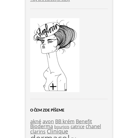
O ČEM ZDE PÍŠEME
akné
Benefit
avon
BB krém
Bioderma
chanel
catrice
bourjois
Clinique
clarins