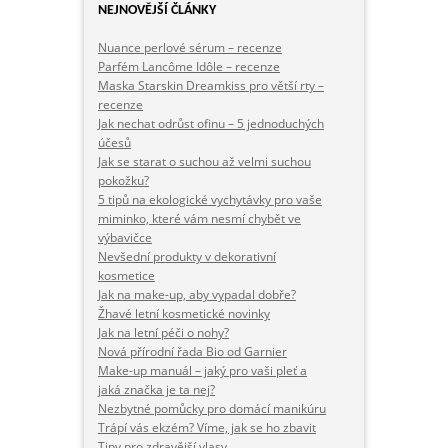
NEJNOVĚJŠÍ ČLÁNKY
Nuance perlové sérum – recenze
Parfém Lancôme Idôle – recenze
Maska Starskin Dreamkiss pro větší rty –
recenze
Jak nechat odrůst ofinu – 5 jednoduchých
účesů
Jak se starat o suchou až velmi suchou
pokožku?
5 tipů na ekologické vychytávky pro vaše
miminko, které vám nesmí chybět ve
výbavičce
Nevšední produkty v dekorativní
kosmetice
Jak na make-up, aby vypadal dobře?
Žhavé letní kosmetické novinky
Jak na letní péči o nohy?
Nová přírodní řada Bio od Garnier
Make-up manuál – jaký pro vaši pleť a
jaká značka je ta nej?
Nezbytné pomůcky pro domácí manikúru
Trápí vás ekzém? Víme, jak se ho zbavit
Tipy pro zdravější vlasy