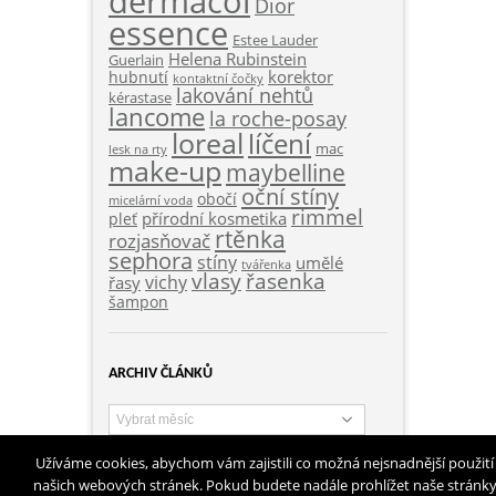
dermacol
Dior
essence
Estee Lauder
Helena Rubinstein
Guerlain
korektor
hubnutí
kontaktní čočky
lakování nehtů
kérastase
lancome
la roche-posay
loreal
líčení
mac
lesk na rty
make-up
maybelline
oční stíny
obočí
micelární voda
rimmel
přírodní kosmetika
pleť
rtěnka
rozjasňovač
sephora
stíny
umělé
tvářenka
vlasy
řasenka
vichy
řasy
šampon
ARCHIV ČLÁNKŮ
Archiv
článků
Užíváme cookies, abychom vám zajistili co možná nejsnadnější použití
našich webových stránek. Pokud budete nadále prohlížet naše stránk