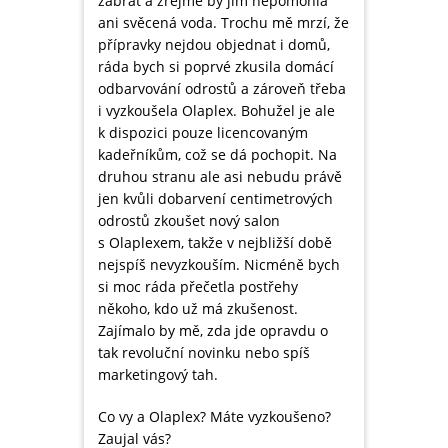
zabrat a zřejmě by jim nepomohla
ani svěcená voda. Trochu mě mrzí, že
přípravky nejdou objednat i domů,
ráda bych si poprvé zkusila domácí
odbarvování odrostů a zároveň třeba
i vyzkoušela Olaplex. Bohužel je ale
k dispozici pouze licencovaným
kadeřníkům, což se dá pochopit. Na
druhou stranu ale asi nebudu právě
jen kvůli dobarvení centimetrových
odrostů zkoušet nový salon
s Olaplexem, takže v nejbližší době
nejspíš nevyzkouším. Nicméně bych
si moc ráda přečetla postřehy
někoho, kdo už má zkušenost.
Zajímalo by mě, zda jde opravdu o
tak revoluční novinku nebo spíš
marketingový tah.
Co vy a Olaplex? Máte vyzkoušeno?
Zaujal vás?