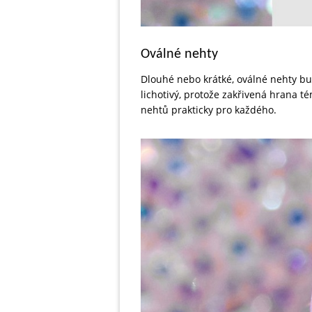
Oválné nehty
Dlouhé nebo krátké, oválné nehty bud
lichotivý, protože zakřivená hrana tém
nehtů prakticky pro každého.