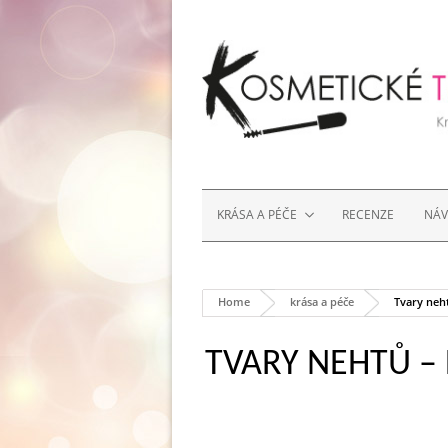
KRÁSA A PÉČE
RECENZE
NÁ
Home
krása a péče
Tvary neht
TVARY NEHTŮ –