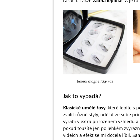
řasách. Takže
žádná lepidla!
A je to 
Balení magnetický řas
Jak to vypadá?
Klasické umělé řasy
, které lepíte s
zvolit různé styly, udělat ze sebe 
vyrábí v extra přirozeném vzhledu a 
pokud toužíte jen po lehkém zvýraz
videích a efekt se mi docela líbil. S