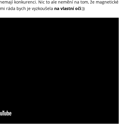
 nemají konkurenci. Nic to ale nemění na tom, že magnetické
lmi ráda bych je vyzkoušela
na vlastní oči
:))