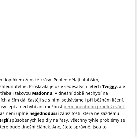
m doplňkem ženské krásy. Pohled dělají hlubším,
ehlédnutelné. Proslavila je už v šedesátých letech
Twiggy
, ale
 třeba i takovou
Madonnu
. V dnešní době nechybí na
ch a čím dál častěji se s nimi setkáváme i při běžném líčení.
 řasy lepí a nechybí ani možnost
permanentního prodlužování.
 řas není úplně
nejjednodušší
záležitostí, která ne každému
ergií
způsobených lepidly na řasy. Všechny tyhle problémy se
které bude dnešní článek. Ano, čtete správně. Jsou to