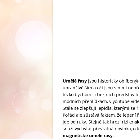
Umělé řasy
jsou historicky oblíbený
uhrančivějším a oči jsou s nimi nepř
těžko bychom si bez nich představili
módních přehlídkách, v youtube videí
Stále se zlepšují lepidla, kterými se
Pořád ale zůstává faktem, že lepení
jde od ruky. Stejně tak hrozí riziko
al
snaží vychytat převratná novinka, o 
magnetické umělé řasy
.