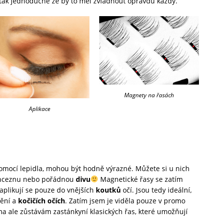
tak jednoduché že by to měl zvládnout opravdu každý.
Magnety na řasách
Aplikace
 pomocí lepidla, mohou být hodně výrazné. Můžete si u nich
princeznu nebo pořádnou
divu
Magnetické řasy se zatím
aplikují se pouze do vnějších
koutků
očí. Jsou tedy ideální,
nění a
kočičích očích
. Zatím jsem je viděla pouze v promo
ama ale zůstávám zastánkyní klasických řas, které umožňují