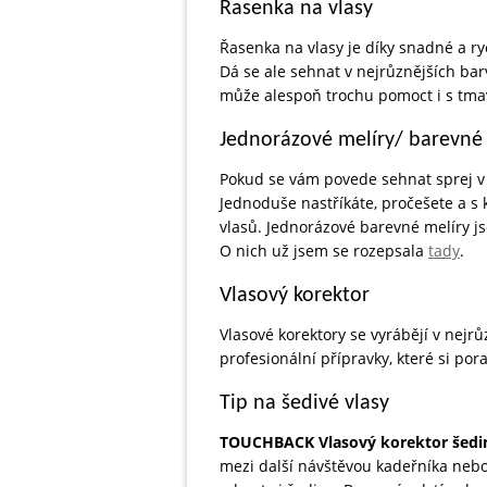
Řasenka na vlasy
Řasenka na vlasy je díky snadné a r
Dá se ale sehnat v nejrůznějších ba
může alespoň trochu pomoct i s tmav
Jednorázové melíry/ barevné 
Pokud se vám povede sehnat sprej v
Jednoduše nastříkáte, pročešete a s 
vlasů. Jednorázové barevné melíry js
O nich už jsem se rozepsala
tady
.
Vlasový korektor
Vlasové korektory se vyrábějí v nejr
profesionální přípravky, které si pora
Tip na šedivé vlasy
TOUCHBACK Vlasový korektor šedin
mezi další návštěvou kadeřníka neb