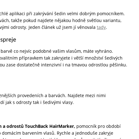
ychlé aplikaci při zakrývání šedin velmi dobrým pomocníkem.
rvách, takže pokud najdete nějakou hodně světlou variantu,
ými odrosty. Jeden článek už jsem jí věnovala
tady
.
spreje
 barvě co nejvíc podobné vašim vlasům, máte vyhráno.
kvalitním přípravkem tak zakryjete i větší množství šedivých
ou zase dostatečně intenzivní i na tmavou odrostlou pěšinku.
ůznějších provedeních a barvách. Najdete mezi nimi
dí jak s odrosty tak i šedivými vlasy.
 a odrostů TouchBack HairMarker,
pomocník pro období
o domácím barvením vlasů. Rychle a jednoduše zakryje