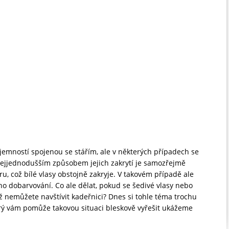
jemností spojenou se stářím, ale v některých případech se
. Nejjednodušším způsobem jejich zakrytí je samozřejmě
, což bílé vlasy obstojně zakryje. V takovém případě ale
ého dobarvování. Co ale dělat, pokud se šedivé vlasy nebo
ž nemůžete navštívit kadeřnici? Dnes si tohle téma trochu
rý vám pomůže takovou situaci bleskově vyřešit ukážeme