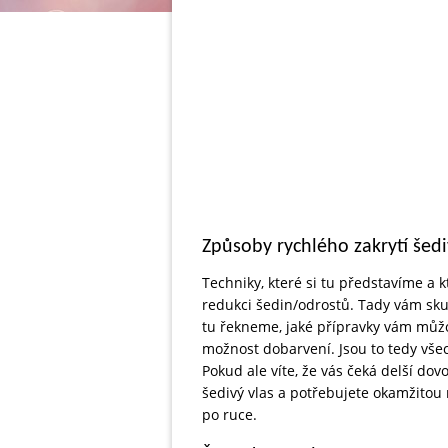
Způsoby rychlého zakrytí šed
Techniky, které si tu představíme a
redukci šedin/odrostů. Tady vám skut
tu řekneme, jaké přípravky vám můž
možnost dobarvení. Jsou to tedy všec
Pokud ale víte, že vás čeká delší do
šedivý vlas a potřebujete okamžitou 
po ruce.