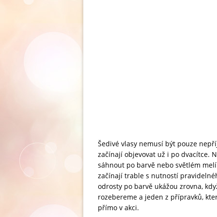
Šedivé vlasy nemusí být pouze nepří
začínají objevovat už i po dvacítce
sáhnout po barvě nebo světlém melíru
začínají trable s nutností pravideln
odrosty po barvě ukážou zrovna, kdy
rozebereme a jeden z přípravků, kte
přímo v akci.