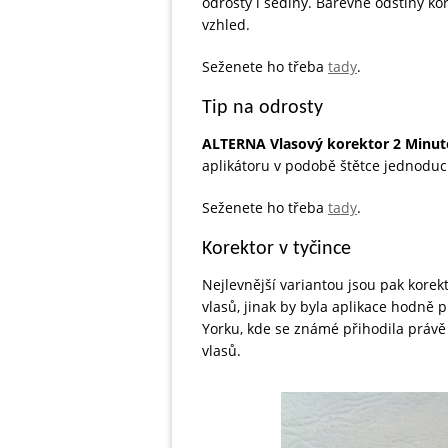
odrosty i šediny. Barevné odstíny kor
vzhled.
Seženete ho třeba
tady
.
Tip na odrosty
ALTERNA Vlasový korektor 2 Minut
aplikátoru v podobě štětce jednoduc
Seženete ho třeba
tady
.
Korektor v tyčince
Nejlevnější variantou jsou pak korek
vlasů, jinak by byla aplikace hodně 
Yorku, kde se známé přihodila práv
vlasů.