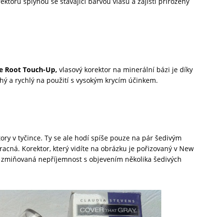
ektoru splynou se stávající barvou vlasů a zajistí přirozený
e Root Touch-Up,
vlasový korektor na minerální bázi je díky
hý a rychlý na použití s vysokým krycím účinkem.
tory v tyčince. Ty se ale hodí spíše pouze na pár šedivým
pracná. Korektor, který vidíte na obrázku je pořizovaný v New
ě zmiňovaná nepříjemnost s objevením několika šedivých