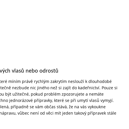
ivých vlasů nebo odrostů
 které míním právě rychlým zakrytím neslouží k dlouhodobé
ečně nezbude nic jiného než si zajít do kadeřnictví. Pouze si
ou být užitečné, pokud problém zpozorujete a nemáte
hno jednorázové přípravky, které se při umytí vlasů vymyjí.
volená, případně se vám občas stává, že na vás vykoukne
nápravu, vůbec není od věci mít jeden takový přípravek stále